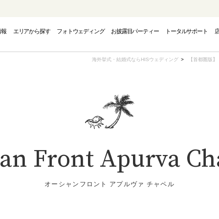
情報
エリアから探す
フォトウェディング
お披露目パーティー
トータルサポート
PHOTO WEDDING
CAMPAIGN
AREA
海外挙式・結婚式ならHISウェディング
【首都圏版】
フォトウェディング
エリアから探す
キャンペーン
INAWA
INAWA
INAWA
GUAM
GUAM
GUAM
EUR
EUR
EUR
an Front Apurva Ch
トウェディング-
結婚式・挙式-
結婚式・挙式-
-グアムフォトウェディング-
-グアム結婚式・挙式-
-グアム結婚式・挙式-
-ヨーロッパフォ
-ヨーロッパ
-ヨーロッパ
オーシャンフロント アプルヴァ チャペル
OUTH PACIFIC
OUTH PACIFIC
OUTH PACIFIC
AMERICA
AMERICA
AMERICA
OVER
OVER
OVER