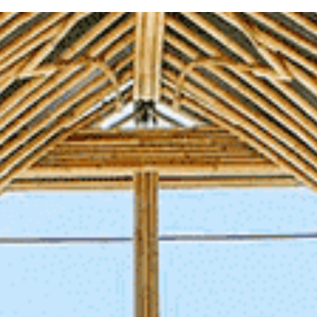
ィブ･南太平洋
ィブ･南太平洋
ィブ･南太平洋
-アメリカ・カリブフォトウェディ
-アメリカ・カリブ
-アメリカ・カリブ
-その他海外フォ
-その他海外
-その他海外
ェディング-
式・挙式-
式・挙式-
結婚式・挙式-
結婚式・挙式-
ング-