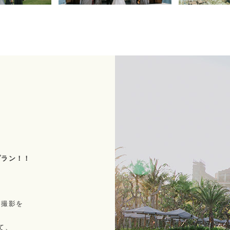
プラン！！
チ撮影を
て、