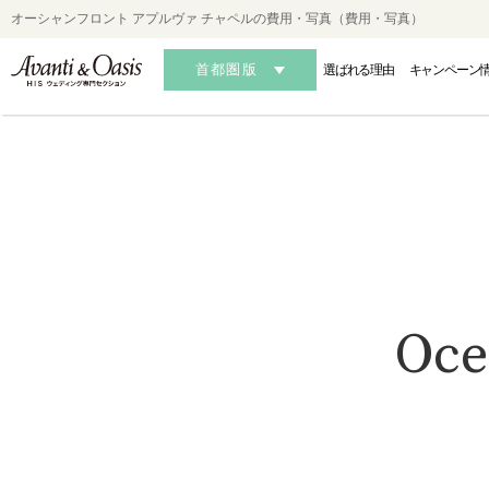
オーシャンフロント アプルヴァ チャペルの費用・写真（費用・写真）
首都圏版
選ばれる理由
キャンペーン
HAWAII
HAWAII
HAWAII
OK
OK
OK
Oce
-ハワイフォトウェディング-
-ハワイ結婚式・挙式-
-ハワイ結婚式・挙式-
-沖縄フォ
-沖縄
-沖縄
AUSTRALIA
AUSTRALIA
AUSTRALIA
MALDIVES・S
MALDIVES・S
MALDIVES・S