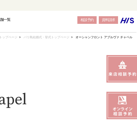
店舗一覧
相談予約
資料請求
トップページ
バリ島結婚式・挙式トップページ
オーシャンフロント アプルヴァ チャペル
OPE
OPE
OPE
BALI
BALI
BALI
apel
トウェディング-
結婚式・挙式-
結婚式・挙式-
-バリ島フォトウェディング-
-バリ島結婚式・挙式-
-バリ島結婚式・挙式-
SEAS
SEAS
SEAS
JAPAN
JAPAN
JAPAN