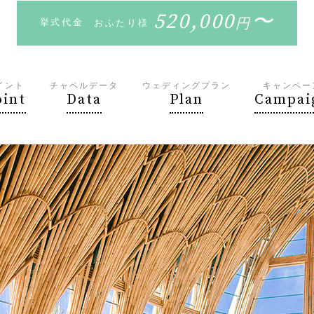
520,000
〜
円
挙式代金
おふたり様
イント
チャペルデータ
ウェディングプラン
キャンペー
oint
Data
Plan
Campai