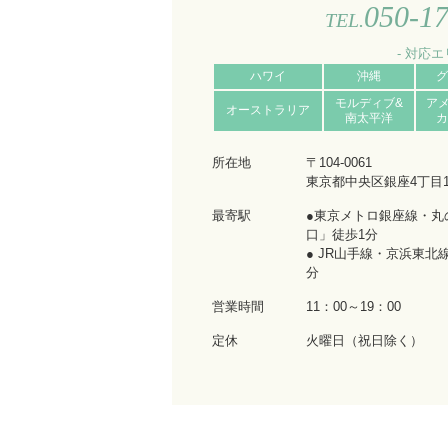
050-1
TEL.
- 対応エ
ハワイ
沖縄
グ
モルディブ&
ア
オーストラリア
南太平洋
カ
所在地
〒104-0061
東京都中央区銀座4丁目
最寄駅
●東京メトロ銀座線・丸の
口」徒歩1分
● JR山手線・京浜東
分
営業時間
11：00～19：00
定休
火曜日（祝日除く）