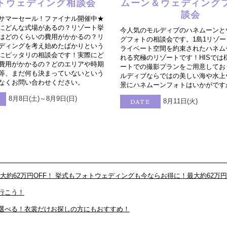
トウェディング相談会
ムーン＆ウェディング
談会
サマーセール！ファイナル開催中★
にどんな式場があるの？リゾート挙
今人気のモルディブのハネムーンと
はどのくらいの費用がかかるの？リ
グフォトの相談会です。1島1リゾ
ディングを考え始めたばかりという
ライベート空間を約束されたハネム
にピッタリの相談会です！実際にど
れる究極のリゾートです！HISでは
費用がかかるの？どのエリアや時期
ートでの撮影プランをご用意してお
等、まだ何も決まっていないという
ルディブならではの美しい海や水上
なくお問い合わせください。
景にハネムーンフォトはいかがです
8月8日(土)～8月9日(日)
8月11日(火)
DATE
約62万円OFF！ 挙式もフォトウェディングも今ならお得に！最大約62万円
行こう！
自由に選べる！衣裳だけお探しの方にもおすすめ！