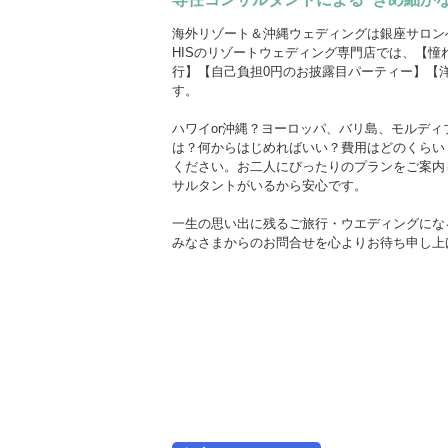
-オーストラリア・ニュージーラン
-オーストラリア・ニュージーラン
-オーストラリア・ニュージーラン
-モルデ
-モルデ
-モルデ
ド フォトウェディング-
ド結婚式・挙式-
ド結婚式・挙式-
フォトウ
結婚
結婚
海外リゾート＆沖縄ウェディングは銀座サロン
HISのリゾートウェディング専門店では、【憧
行】【自己負担0円のお披露目パーティー】【
す。
ハワイor沖縄？ヨーロッパ、バリ島、モルデ
は？何からはじめればいい？費用はどのくらい
ください。お二人にぴったりのプランをご案内
サルタントがいるから安心です。
一生の思い出に残るご旅行・ウエディングにな
みなさまからのお問合せを心よりお待ち申し上