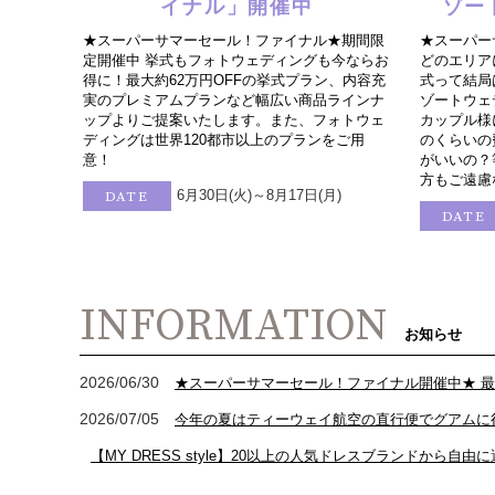
イナル」開催中
ゾー
★スーパーサマーセール！ファイナル★期間限
★スーパー
定開催中 挙式もフォトウェディングも今ならお
どのエリア
得に！最大約62万円OFFの挙式プラン、内容充
式って結局
実のプレミアムプランなど幅広い商品ラインナ
ゾートウェ
ップよりご提案いたします。また、フォトウェ
カップル様
ディングは世界120都市以上のプランをご用
のくらいの
意！
がいいの？
方もご遠慮
6月30日(火)～8月17日(月)
DATE
DATE
INFORMATION
お知らせ
2026/06/30
★スーパーサマーセール！ファイナル開催中★ 最大
2026/07/05
今年の夏はティーウェイ航空の直行便でグアムに
【MY DRESS style】20以上の人気ドレスブランドから