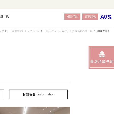
店舗一覧
相談予約
資料請求
ング
【首都圏版】トップページ
HISアバンティ＆オアシス首都圏店舗一覧
銀座サロン
OPE
OPE
OPE
BALI
BALI
BALI
トウェディング-
結婚式・挙式-
結婚式・挙式-
-バリ島フォトウェディング-
-バリ島結婚式・挙式-
-バリ島結婚式・挙式-
お知らせ
information
SEAS
SEAS
SEAS
JAPAN
JAPAN
JAPAN