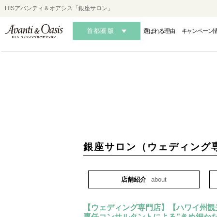
HISアバンティ＆オアシス「銀座サロン」
首都圏版
選ばれる理由
キャンペーン
HAWAII
HAWAII
HAWAII
OK
OK
OK
銀座サロン（ウェディング
-ハワイフォトウェディング-
-ハワイ結婚式・挙式-
-ハワイ結婚式・挙式-
-沖縄フォ
-沖縄
-沖縄
店舗紹介
about
【ウェディング専門店】【ハワイ州観
AUSTRALIA
AUSTRALIA
AUSTRALIA
MALDIVES・S
MALDIVES・S
MALDIVES・S
専任コンサルタントによる”きめ細か