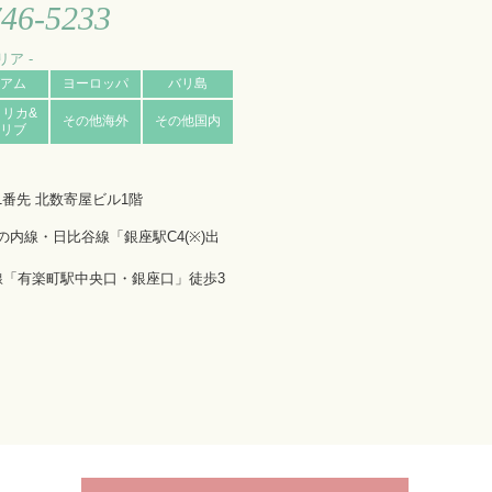
746-5233
リア -
アム
ヨーロッパ
バリ島
メリカ&
その他海外
その他国内
リブ
1番先 北数寄屋ビル1階
内線・日比谷線「銀座駅C4(※)出
北線「有楽町駅中央口・銀座口」徒歩3