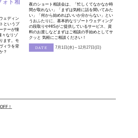
フォト相
夜のショート相談会は、「忙しくてなかなか時
間が取れない」「まずは気軽に話を聞いてみた
い」「何から始めればいいか分からない」とい
ウェディン
うおふたりに、基本的なリゾートウェディング
ートというプ
の段取りやHISがご提供しているサービス、資
ーナーが憧
料のお渡しなどまずはご相談の手始めとしてサ
様々なリゾ
クッと 気軽にご相談ください！
ります。モ
ヴィラを背
7月1日(水)～12月27日(日)
DATE
か？
OFF！