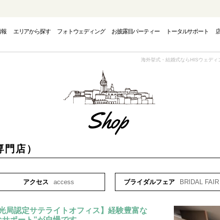
情報
エリアから探す
フォトウェディング
お披露目パーティー
トータルサポート
PHOTO WEDDING
CAMPAIGN
AREA
海外挙式・結婚式ならHISウェディ
フォトウェディング
エリアから探す
キャンペーン
INAWA
INAWA
INAWA
GUAM
GUAM
GUAM
EUR
EUR
EUR
専門店）
トウェディング-
結婚式・挙式-
結婚式・挙式-
-グアムフォトウェディング-
-グアム結婚式・挙式-
-グアム結婚式・挙式-
-ヨーロッパフォ
-ヨーロッパ
-ヨーロッパ
アクセス
access
ブライダルフェア
BRIDAL FAIR
光局認定サテライトオフィス】経験豊富な
OUTH PACIFIC
OUTH PACIFIC
OUTH PACIFIC
AMERICA
AMERICA
AMERICA
OVER
OVER
OVER
なサポート”が自慢です。