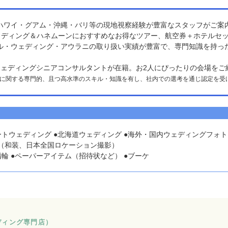
ハワイ・グアム・沖縄・バリ等の現地視察経験が豊富なスタッフがご案
ウェディング＆ハネムーンにおすすめなお得なツアー、航空券＋ホテルセ
ル・ウェディング・アウラニの取り扱い実績が豊富で、専門知識を持っ
ウェディングシニアコンサルタントが在籍。お2人にぴったりの会場をご
に関する専門的、且つ高水準のスキル・知識を有し、社内での選考を通じ認定を受
ートウェディング ●北海道ウェディング ●海外・国内ウェディングフォ
撮り（和装、日本全国ロケーション撮影）
輪 ●ペーパーアイテム（招待状など） ●ブーケ
ディング専門店）