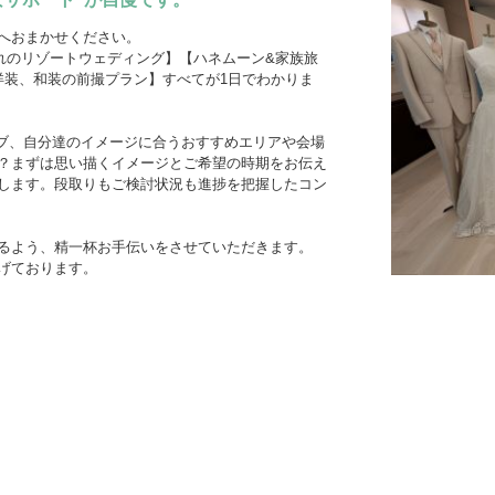
ィブ･南太平洋
ィブ･南太平洋
ィブ･南太平洋
-アメリカ・カリブフォトウェディ
-アメリカ・カリブ
-アメリカ・カリブ
-その他海外フォ
-その他海外
-その他海外
ェディング-
式・挙式-
式・挙式-
結婚式・挙式-
結婚式・挙式-
ング-
へおまかせください。
れのリゾートウェディング】【ハネムーン&家族旅
洋装、和装の前撮プラン】すべてが1日でわかりま
ィブ、自分達のイメージに合うおすすめエリアや会場
？まずは思い描くイメージとご希望の時期をお伝え
します。段取りもご検討状況も進捗を把握したコン
るよう、精一杯お手伝いをさせていただきます。
げております。