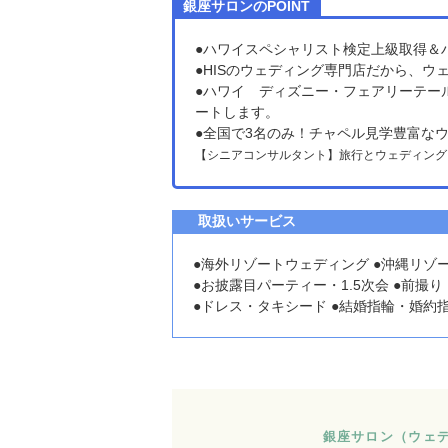
銀座サロンのPOINT
●ハワイスペシャリスト検定上級取得＆
●HISのウェディング専門店だから、
●ハワイ ディズニー・フェアリーテー
ートします。
●全国で3名のみ！チャペル見学豊富な
【シニアコンサルタント】旅行とウェディング
取扱いサービス
●海外リゾートウェディング ●沖縄リゾ
●お披露目パーティー・1.5次会 ●前
●ドレス・タキシード ●結婚指輪・婚約指
銀座サロン（ウェ