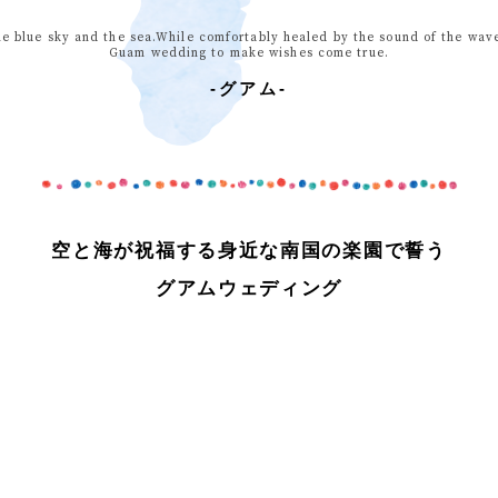
ィブ･南太平洋
ィブ･南太平洋
ィブ･南太平洋
-アメリカ・カリブフォトウェディ
-アメリカ・カリブ
-アメリカ・カリブ
-その他海外フォ
-その他海外
-その他海外
ェディング-
式・挙式-
式・挙式-
結婚式・挙式-
結婚式・挙式-
ング-
e blue sky and the sea.While comfortably healed by the sound of the wav
Guam wedding to make wishes come true.
-グアム-
空と海が祝福する身近な南国の楽園で誓う
グアムウェディング