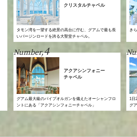
クリスタルチャペル
タモン湾を一望する絶景の高台に佇む、グアムで最も長
き
いバージンロードを誇る大聖堂チャペル。
4
Number,
Nu
アクアシンフォニー
チャペル
グアム最大級のパイプオルガンを備えたオーシャンフロ
1日
ントにある「アクアシンフォニーチャペル」
グ