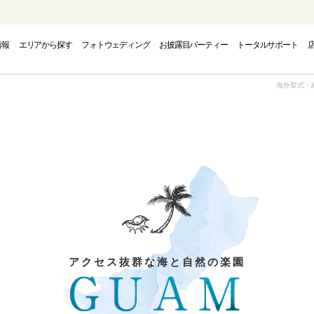
情報
エリアから探す
フォトウェディング
お披露目パーティー
トータルサポート
PHOTO WEDDING
CAMPAIGN
AREA
海外挙式・
フォトウェディング
エリアから探す
キャンペーン
INAWA
INAWA
INAWA
GUAM
GUAM
GUAM
EUR
EUR
EUR
トウェディング-
結婚式・挙式-
結婚式・挙式-
-グアムフォトウェディング-
-グアム結婚式・挙式-
-グアム結婚式・挙式-
-ヨーロッパフォ
-ヨーロッパ
-ヨーロッパ
アクセス抜群な海と自然の楽園
OUTH PACIFIC
OUTH PACIFIC
OUTH PACIFIC
AMERICA
AMERICA
AMERICA
OVER
OVER
OVER