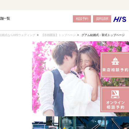
店舗一覧
相談予約
資料請求
結婚式ならHISウェディング
【首都圏版】トップページ
グアム結婚式・挙式トップページ
OPE
OPE
OPE
BALI
BALI
BALI
トウェディング-
結婚式・挙式-
結婚式・挙式-
-バリ島フォトウェディング-
-バリ島結婚式・挙式-
-バリ島結婚式・挙式-
SEAS
SEAS
SEAS
JAPAN
JAPAN
JAPAN