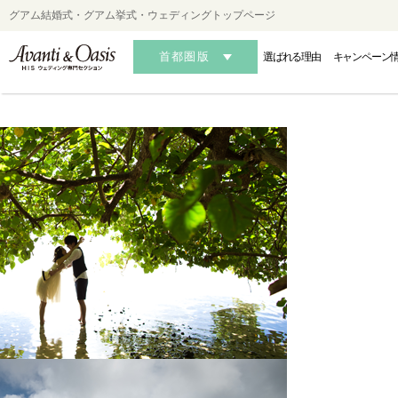
グアム結婚式・グアム挙式・ウェディングトップページ
首都圏版
選ばれる理由
キャンペーン
HAWAII
HAWAII
HAWAII
OK
OK
OK
-ハワイフォトウェディング-
-ハワイ結婚式・挙式-
-ハワイ結婚式・挙式-
-沖縄フォ
-沖縄
-沖縄
AUSTRALIA
AUSTRALIA
AUSTRALIA
MALDIVES・S
MALDIVES・S
MALDIVES・S