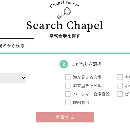
Search Chapel
挙式会場を探す
場名から検索
2
こだわりを選択
海が見える会場
本
独立型チャペル
ホ
パーティー会場併設
ビ
即回答可
検索する