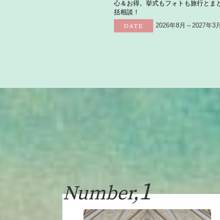
心＆お得。挙式もフォトも旅行とま
括相談！
2026年8月～2027年3
DATE
1
Number,