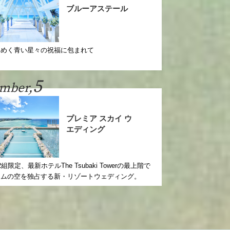
ブルーアステール
らめく青い星々の祝福に包まれて
5
mber,
プレミア スカイ ウ
エディング
2組限定、最新ホテルThe Tsubaki Towerの最上階で
アムの空を独占する新・リゾートウェディング。