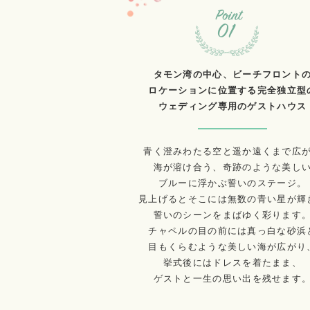
タモン湾の中心、ビーチフロント
ロケーションに位置する完全独立型
ウェディング専用のゲストハウス
青く澄みわたる空と遥か遠くまで広
海が溶け合う、奇跡のような美し
ブルーに浮かぶ誓いのステージ。
見上げるとそこには無数の青い星が輝
誓いのシーンをまばゆく彩ります
チャペルの目の前には真っ白な砂浜
目もくらむような美しい海が広がり
挙式後にはドレスを着たまま、
ゲストと一生の思い出を残せます