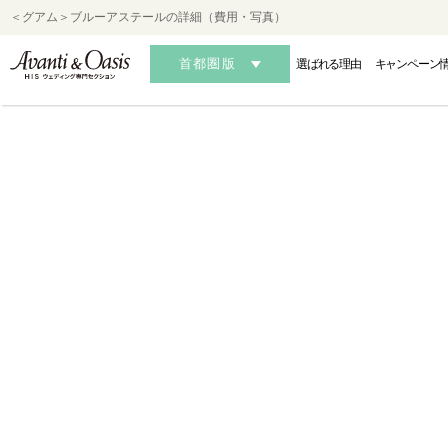
＜グアム＞ブルーアステールの詳細（費用・写真）
首都圏版
選ばれる理由
キャンペーン
HAWAII
HAWAII
HAWAII
OK
OK
OK
-ハワイフォトウェディング-
-ハワイ結婚式・挙式-
-ハワイ結婚式・挙式-
-沖縄フォ
-沖縄
-沖縄
AUSTRALIA
AUSTRALIA
AUSTRALIA
MALDIVES・S
MALDIVES・S
MALDIVES・S