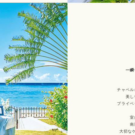
一瞬
チャペル
美し
プライベ
室
南
大切な