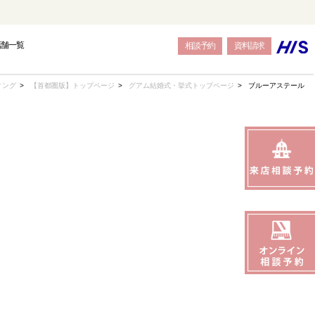
店舗一覧
相談予約
資料請求
ィング
【首都圏版】トップページ
グアム結婚式・挙式トップページ
ブルーアステール
OPE
OPE
OPE
BALI
BALI
BALI
トウェディング-
結婚式・挙式-
結婚式・挙式-
-バリ島フォトウェディング-
-バリ島結婚式・挙式-
-バリ島結婚式・挙式-
SEAS
SEAS
SEAS
JAPAN
JAPAN
JAPAN