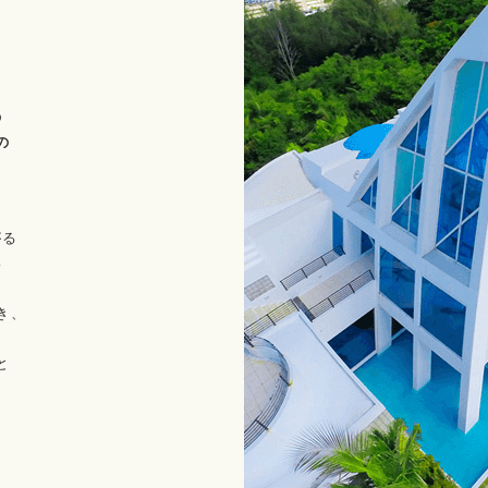
の
の
がる
い
き、
。
と
、
。