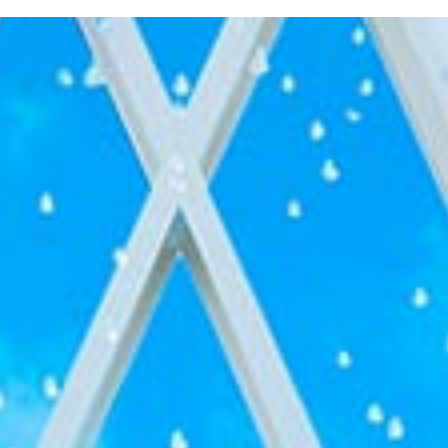
ィブ･南太平洋
ィブ･南太平洋
ィブ･南太平洋
-アメリカ・カリブフォトウェディ
-アメリカ・カリブ
-アメリカ・カリブ
-その他海外フォ
-その他海外
-その他海外
ェディング-
式・挙式-
式・挙式-
結婚式・挙式-
結婚式・挙式-
ング-