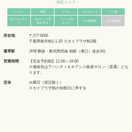
- 対応エリア -
ハワイ
沖縄
グアム
ヨーロッパ
バリ島
オーストラリ
モルディブ&
アメリカ&
その他海外
その他国内
ア
南太平洋
カリブ
所在地
〒277-0005
千葉県柏市柏1-1-20 スカイプラザ柏2階
最寄駅
JR常磐線・東武野田線 柏駅（東口）徒歩3分
営業時間
【完全予約制】11:00～19:00
※連絡先はアバンティ＆オアシス銀座サロン（直通）とな
ります。
定休
火曜日（祝日除く）
スカイプラザ柏の休館日に準ずる