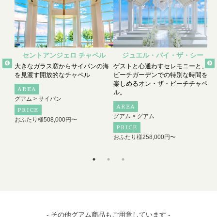
セントアンジェロ チャペル
ジュエル・バイ・ザ・シー
大きなガラス窓からサイパンの海
ゲストと心通わすセレモニーと、
を見渡す開放的なチャペル
ビーチガーデンでの特別な時間を
楽しめるオン・ザ・ビーチチャペ
AREA
ル。
グアム > サイパン
AREA
グ
PRICE
グアム > グアム
おふたり様
508,000円〜
PRICE
おふたり様
258,000円〜
- その他グアム商品もご用意しています -