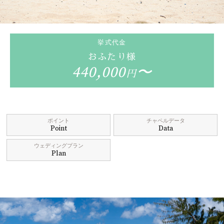
挙式代金
おふたり様
440,000
〜
円
ポイント
チャペルデータ
Point
Data
ウェディングプラン
Plan