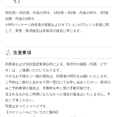
て）
30日前～15日前…代金の20％、14日前～4日前…代金の50％、3日前
以降…代金の100％
※HISパッケージ内衣裳の差額およびオプションのアレンジ衣裳に関
して、変更・取消規定は衣裳店の規定に準じます。
注意事項
列席者および当社指定業者以外による、挙式中の撮影（写真・ビデ
オ）は、ご遠慮いただいております。
小さなお子様がご一緒の場合は、列席者の同行をお願いいたします。
ご予約はご旅行とあわせて同一窓口にてお申し込みください。挙式の
みご予約希望の場合は、手数料を申し受け手配可能です。
含まれるものをご利用にならなかった場合の返金はいたしません。予
めご了承ください。
写真はすべてイメージです。
【スケジュールについてのご案内】