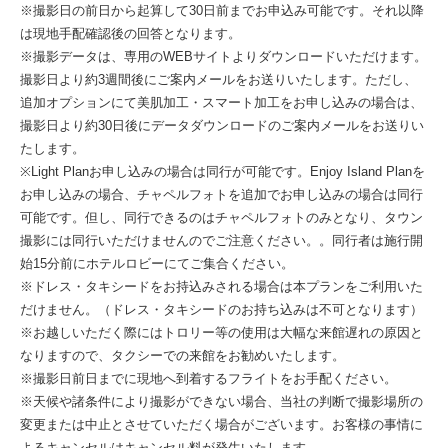
※撮影日の前日から起算して30日前までお申込み可能です。それ以降
は現地手配確認後の回答となります。
※撮影データは、専用のWEBサイトよりダウンロードいただけます。
撮影日より約3週間後にご案内メールをお送りいたします。ただし、
追加オプションにて美肌加工・スマート加工をお申し込みの場合は、
撮影日より約30日後にデータダウンロードのご案内メールをお送りい
たします。
※Light Planお申し込みの場合は同行が可能です。Enjoy Island Planを
お申し込みの場合、チャペルフォトを追加でお申し込みの場合は同行
可能です。但し、同行できるのはチャペルフォトのみとなり、タウン
撮影には同行いただけませんのでご注意ください。。同行者は施行開
始15分前にホテルロビーにてご集合ください。
※ドレス・タキシードをお持込みされる場合は本プランをご利用いた
だけません。（ドレス・タキシードのお持ち込みは不可となります）
※お越しいただく際にはトロリー等の使用は大幅な来館遅れの原因と
なりますので、タクシーでの来館をお勧めいたします。
※撮影日前日までに現地へ到着するフライトをお手配ください。
※天候や諸条件により撮影ができない場合、当社の判断で撮影場所の
変更または中止とさせていただく場合がございます。お客様の事情に
よるキャンセルはキャンセル料が発生いたします。