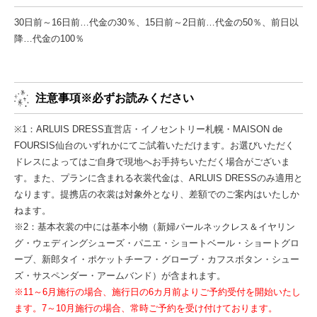
30日前～16日前…代金の30％、15日前～2日前…代金の50％、前日以
降…代金の100％
注意事項※必ずお読みください
※1：ARLUIS DRESS直営店・イノセントリー札幌・MAISON de
FOURSIS仙台のいずれかにてご試着いただけます。お選びいただく
ドレスによってはご自身で現地へお手持ちいただく場合がございま
す。また、プランに含まれる衣裳代金は、ARLUIS DRESSのみ適用と
なります。提携店の衣裳は対象外となり、差額でのご案内はいたしか
ねます。
※2：基本衣裳の中には基本小物（新婦パールネックレス＆イヤリン
グ・ウェディングシューズ・パニエ・ショートベール・ショートグロ
ーブ、新郎タイ・ポケットチーフ・グローブ・カフスボタン・シュー
ズ・サスペンダー・アームバンド）が含まれます。
※11～6月施行の場合、施行日の6カ月前よりご予約受付を開始いたし
ます。7～10月施行の場合、常時ご予約を受け付けております。