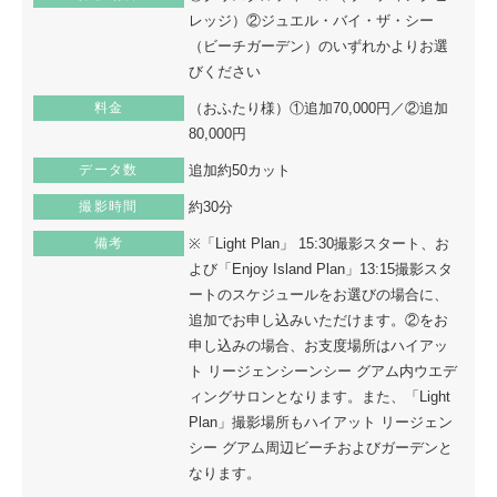
レッジ）②ジュエル・バイ・ザ・シー
（ビーチガーデン）のいずれかよりお選
びください
料金
（おふたり様）①追加70,000円／②追加
80,000円
データ数
追加約50カット
撮影時間
約30分
備考
※「Light Plan」 15:30撮影スタート、お
よび「Enjoy Island Plan」13:15撮影スタ
ートのスケジュールをお選びの場合に、
追加でお申し込みいただけます。②をお
申し込みの場合、お支度場所はハイアッ
ト リージェンシーンシー グアム内ウエデ
ィングサロンとなります。また、「Light
Plan」撮影場所もハイアット リージェン
シー グアム周辺ビーチおよびガーデンと
なります。