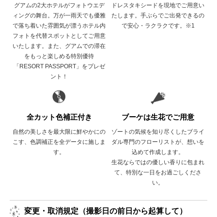
グアムの2大ホテルがフォトウエデ
ドレスタキシードを現地でご用意い
ィングの舞台。万が一雨天でも優雅
たします。手ぶらでご出発できるの
で落ち着いた雰囲気が漂うホテル内
で安心・ラクラクです。※1
フォトを代替スポットとしてご用意
いたします。また、グアムでの滞在
をもっと楽しめる特別優待
「RESORT PASSPORT」をプレゼ
ント！
全カット色補正付き
ブーケは生花でご用意
自然の美しさを最大限に鮮やかにの
ゾートの気候を知り尽くしたブライ
こす、色調補正を全データに施しま
ダル専門のフローリストが、想いを
す。
込めて作成します。
生花ならではの優しい香りに包まれ
て、特別な一日をお過ごしくださ
い。
変更・取消規定（撮影日の前日から起算して）