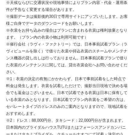
※天候ならびに交通状況や現地事情によりプラン内容・代金・運用条
件が予告なく変更する場合があります。
※撮影データは撮影後約30日で専用サイトにアップいたします。お客
様ご自身でデータのダウンロードをお願いします。
※衣裳をお持ち込みの場合はプランに含まれる衣裳は権利放棄となり
ます。（プラン内の衣裳小物は利用可能です）
※催行会社（ラヴィ・ファクトリー）では、日本事前試着プラン（ラ
ヴィピュールを除く）で借りた衣裳や持込衣裳のスチームやメンテナ
ンス機器の貸し出しは行っておりません。日本事前試着プランで借り
た衣裳のメンテナンスに関しては、貸出衣裳会社へお問い合わせくだ
さい。
※1：衣裳の決定の有無にかかわらず、日本で事前試着をした時点で
料金は発生します。衣裳を試着しただけで、撮影当日現地で決める場
合でも返金はございません。日本で試着できる衣裳は日本に保有して
いる衣裳のみとなります。日本試着でプラン内衣裳をご希望の方は、
セパレートタイプのドレスのみのご案内となりますので、現地試着を
おすすめします。
※2：ドレス：88,000円分、タキシード：22,000円分が含まれます。
日本国内のブライダルハウスTUTUまたはフォーシスアンドカンパニ
ーまたはタカミブライダル、クチュールナオコにて試着・決定のう