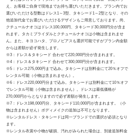
え、お客様ご自身で現地までお持ち運びいただきます。プラン内でお
選びいただける型数はドレス1～3型、タキシード1～2型となり、その
他追加代金でお選びいただけるデザインもご用意しております。尚、
クチュールナオコはドレス100,000円、タキシード30,000円分が含ま
れます。タカミブライダルとクチュールナオコは小物は含まれませ
ん。また、キヨコハタ、プロノビアスも選択可能ですがプラン内金額
からは差額が必ず発生します。
※3：ドレス＆タキシード 合わせて220,000円分が含まれます。
※4：ドレス＆タキシード 合わせて300,000円分が含まれます。
※5：ドレス275,000円まで込み。タキシードは別料金にて20％オフで
レンタル可能（小物は含まれません）。
※6：ドレス220,000円分まで込み。タキシードは別料金にて10％オフ
でレンタル可能（小物は含まれません）。ドレスは最低価格が
270,000円からとなりますので必ず差額が発生します。
※7：ドレス198,000円分、タキシード110,000円が含まれます。（小
物は含まれません）ボディメイクの追加は不可となります。
※レンタルドレス・タキシードは同一ブランドでの選択が必須となり
ます。
※レンタル衣裳や小物が破損、汚れがみられた場合は、別途追加料金