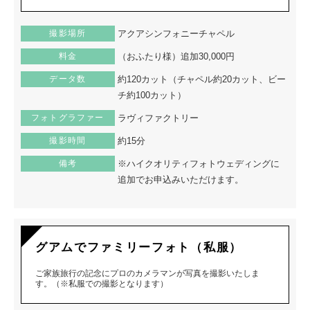
撮影場所
アクアシンフォニーチャペル
料金
（おふたり様）追加30,000円
データ数
約120カット（チャペル約20カット、ビー
チ約100カット）
フォトグラファー
ラヴィファクトリー
撮影時間
約15分
備考
※ハイクオリティフォトウェディングに
追加でお申込みいただけます。
グアムでファミリーフォト（私服）
ご家族旅行の記念にプロのカメラマンが写真を撮影いたしま
す。（※私服での撮影となります）