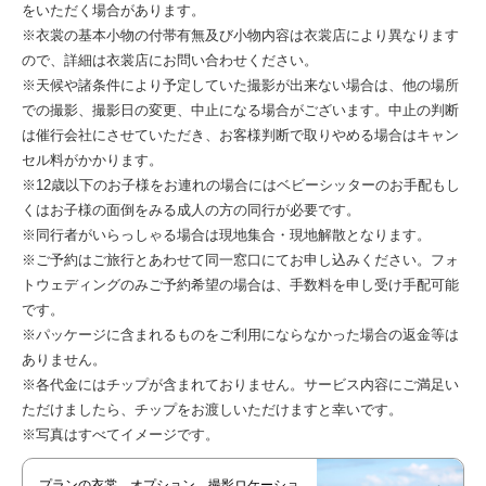
をいただく場合があります。
※衣裳の基本小物の付帯有無及び小物内容は衣裳店により異なります
ので、詳細は衣裳店にお問い合わせください。
※天候や諸条件により予定していた撮影が出来ない場合は、他の場所
での撮影、撮影日の変更、中止になる場合がございます。中止の判断
は催行会社にさせていただき、お客様判断で取りやめる場合はキャン
セル料がかかります。
※12歳以下のお子様をお連れの場合にはベビーシッターのお手配もし
くはお子様の面倒をみる成人の方の同行が必要です。
※同行者がいらっしゃる場合は現地集合・現地解散となります。
※ご予約はご旅行とあわせて同一窓口にてお申し込みください。フォ
トウェディングのみご予約希望の場合は、手数料を申し受け手配可能
です。
※パッケージに含まれるものをご利用にならなかった場合の返金等は
ありません。
※各代金にはチップが含まれておりません。サービス内容にご満足い
ただけましたら、チップをお渡しいただけますと幸いです。
※写真はすべてイメージです。
プランの衣裳、オプション、撮影ロケーショ