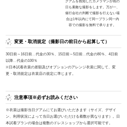
グアムを熟知したカメラマンが雨の
日も素敵な撮影をします。万が一、
催行会社の判断で撮影を行えない場
合は1年以内にて同一プラン同一内
容での撮影を無料で承ります。
変更・取消規定（撮影日の前日から起算して）
30日前～16日前…代金の30％、15日前～5日前…代金の80％、4日前
以降…代金の100％
※日本試着衣裳の差額及びオプションのアレンジ衣裳に関して、変
更・取消規定は衣裳店の規定に準じます。
注意事項※必ずお読みください
※衣裳は撮影当日グアムにてお選びいただきます（サイズ、デザイ
ン、利用状況によって当日お選びいただける着数が異なります）。日
本試着プランの場合は複数のドレスショップから選択可能です。