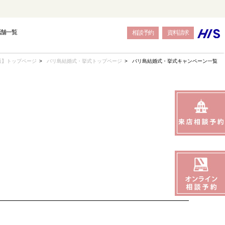
店舗一覧
相談予約
資料請求
版】トップページ
バリ島結婚式・挙式トップページ
バリ島結婚式・挙式キャンペーン一覧
OPE
OPE
OPE
BALI
BALI
BALI
トウェディング-
結婚式・挙式-
結婚式・挙式-
-バリ島フォトウェディング-
-バリ島結婚式・挙式-
-バリ島結婚式・挙式-
SEAS
SEAS
SEAS
JAPAN
JAPAN
JAPAN