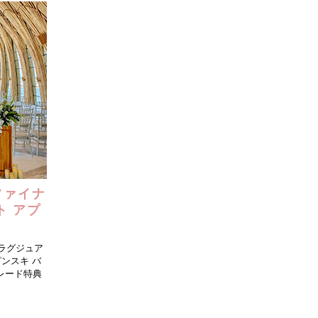
トウェディング-
結婚式・挙式-
結婚式・挙式-
-その他国内フォトウェディング-
-その他国内結婚式・挙式-
-その他国内結婚式・挙式-
ファイナ
ト アプ
」
のラグジュア
ンスキ バ
レード特典