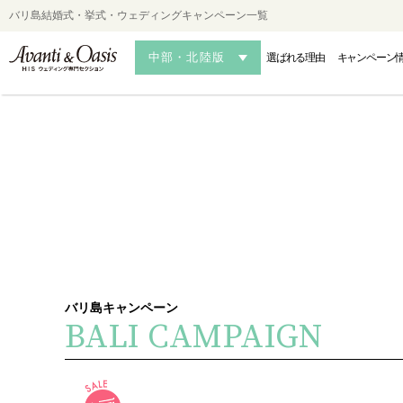
バリ島結婚式・挙式・ウェディングキャンペーン一覧
中部・北陸版
選ばれる理由
キャンペーン
HAWAII
HAWAII
HAWAII
OK
OK
OK
-ハワイフォトウェディング-
-ハワイ結婚式・挙式-
-ハワイ結婚式・挙式-
-沖縄フォ
-沖縄
-沖縄
バリ島キャンペーン
BALI CAMPAIGN
AUSTRALIA
AUSTRALIA
AUSTRALIA
MALDIVES・S
MALDIVES・S
MALDIVES・S