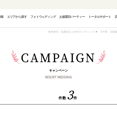
情報
エリアから探す
フォトウェディング
お披露目パーティー
トータルサポート
PHOTO WEDDING
CAMPAIGN
AREA
海外挙式・結婚式ならHISウェディング
【中部・北陸
フォトウェディング
エリアから探す
キャンペーン
CAMPAIGN
キャンペーン
INAWA
INAWA
INAWA
GUAM
GUAM
GUAM
EUR
EUR
EUR
RESORT WEDDING
トウェディング-
結婚式・挙式-
結婚式・挙式-
-グアムフォトウェディング-
-グアム結婚式・挙式-
-グアム結婚式・挙式-
-ヨーロッパフォ
-ヨーロッパ
-ヨーロッパ
3
件数
件
OUTH PACIFIC
OUTH PACIFIC
OUTH PACIFIC
AMERICA
AMERICA
AMERICA
OVER
OVER
OVER