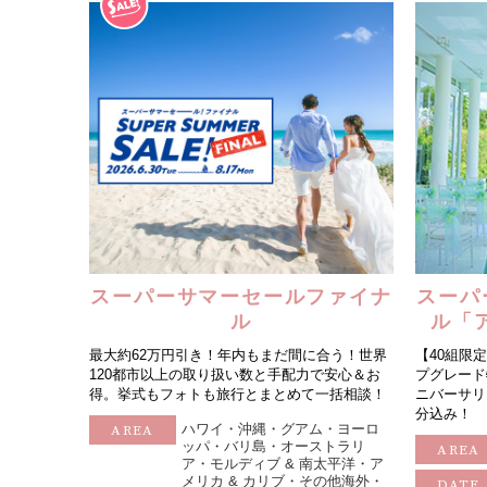
-オーストラリア・ニュージーラン
-オーストラリア・ニュージーラン
-オーストラリア・ニュージーラン
-モルデ
-モルデ
-モルデ
ド フォトウェディング-
ド結婚式・挙式-
ド結婚式・挙式-
フォトウ
結婚
結婚
スーパーサマーセールファイナ
スーパ
ル
ル「
最大約62万円引き！年内もまだ間に合う！世界
【40組限
120都市以上の取り扱い数と手配力で安心＆お
プグレード
得。挙式もフォトも旅行とまとめて一括相談！
ニバーサリ
分込み！
ハワイ・沖縄・グアム・ヨーロ
AREA
ッパ・バリ島・オーストラリ
AREA
ア・モルディブ & 南太平洋・ア
メリカ & カリブ・その他海外・
DATE