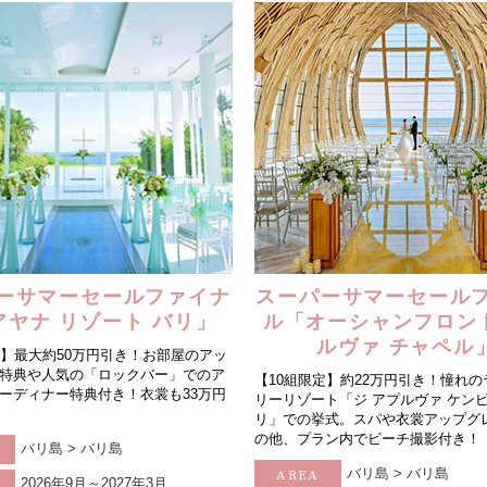
ィブ･南太平洋
ィブ･南太平洋
ィブ･南太平洋
-アメリカ・カリブフォトウェディ
-アメリカ・カリブ
-アメリカ・カリブ
-その他海外フォ
-その他海外
-その他海外
ェディング-
式・挙式-
式・挙式-
結婚式・挙式-
結婚式・挙式-
ング-
ーサマーセールファイナ
スーパーサマーセール
アヤナ リゾート バリ」
ル「オーシャンフロン
ルヴァ チャペル
定】最大約50万円引き！お部屋のアッ
特典や人気の「ロックバー」でのア
【10組限定】約22万円引き！憧れ
ーディナー特典付き！衣裳も33万円
リーリゾート「ジ アプルヴァ ケンピ
リ」での挙式。スパや衣裳アップグ
の他、プラン内でビーチ撮影付き！
バリ島 > バリ島
バリ島 > バリ島
AREA
2026年9月～2027年3月