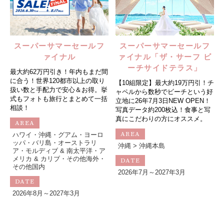
スーパーサマーセールフ
スーパーサマーセールフ
ァイナル
ァイナル「ザ・サーフ ビ
ーチサイドテラス」
最大約62万円引き！年内もまだ間
に合う！世界120都市以上の取り
【10組限定】最大約19万円引！チ
扱い数と手配力で安心＆お得。挙
ャペルから数秒でビーチという好
式もフォトも旅行とまとめて一括
立地に26年7月3日NEW OPEN！
相談！
写真データ約200枚込！食事と写
真にこだわりの方にオススメ。
AREA
AREA
ハワイ・沖縄・グアム・ヨーロ
ッパ・バリ島・オーストラリ
沖縄 > 沖縄本島
ア・モルディブ & 南太平洋・ア
メリカ & カリブ・その他海外・
DATE
その他国内
2026年7月～2027年3月
DATE
2026年8月～2027年3月