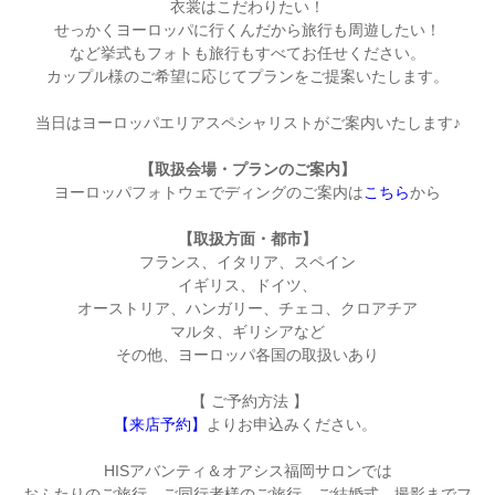
衣裳はこだわりたい！
せっかくヨーロッパに行くんだから旅行も周遊したい！
など挙式もフォトも旅行もすべてお任せください。
カップル様のご希望に応じてプランをご提案いたします。
当日はヨーロッパエリアスペシャリストがご案内いたします♪
【取扱会場・プランのご案内】
ヨーロッパフォトウェでディングのご案内は
こちら
から
【取扱方面・都市】
フランス、イタリア、スペイン
イギリス、ドイツ、
オーストリア、ハンガリー、チェコ、クロアチア
マルタ、ギリシアなど
その他、ヨーロッパ各国の取扱いあり
【 ご予約方法 】
【来店予約】
よりお申込みください。
HISアバンティ＆オアシス福岡サロンでは
おふたりのご旅行、ご同行者様のご旅行、ご結婚式、撮影までフ