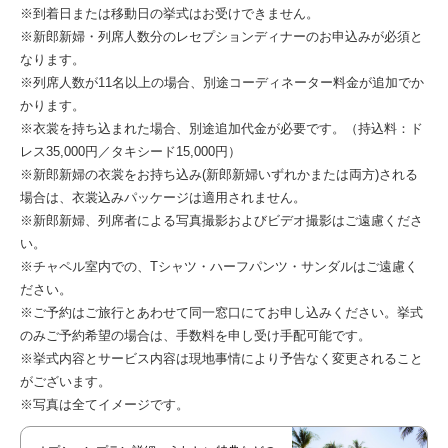
※到着日または移動日の挙式はお受けできません。
※新郎新婦・列席人数分のレセプションディナーのお申込みが必須と
なります。
※列席人数が11名以上の場合、別途コーディネーター料金が追加でか
かります。
※衣裳を持ち込まれた場合、別途追加代金が必要です。（持込料：ド
レス35,000円／タキシード15,000円）
※新郎新婦の衣裳をお持ち込み(新郎新婦いずれかまたは両方)される
場合は、衣裳込みパッケージは適用されません。
※新郎新婦、列席者による写真撮影およびビデオ撮影はご遠慮くださ
い。
※チャペル室内での、Tシャツ・ハーフパンツ・サンダルはご遠慮く
ださい。
※ご予約はご旅行とあわせて同一窓口にてお申し込みください。挙式
のみご予約希望の場合は、手数料を申し受け手配可能です。
※挙式内容とサービス内容は現地事情により予告なく変更されること
がございます。
※写真は全てイメージです。