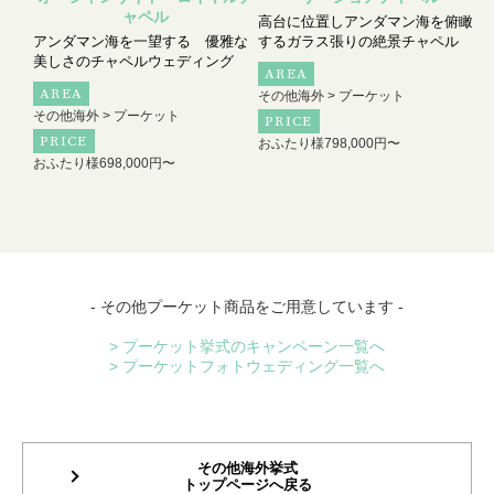
ャペル
高台に位置しアンダマン海を俯瞰
アンダマン海を一望する 優雅な
するガラス張りの絶景チャペル
美しさのチャペルウェディング
AREA
AREA
その他海外 > プーケット
その他海外 > プーケット
PRICE
PRICE
おふたり様
798,000円〜
おふたり様
698,000円〜
- その他プーケット商品をご用意しています -
> プーケット挙式のキャンペーン一覧へ
> プーケットフォトウェディング一覧へ
その他海外挙式
トップページへ戻る