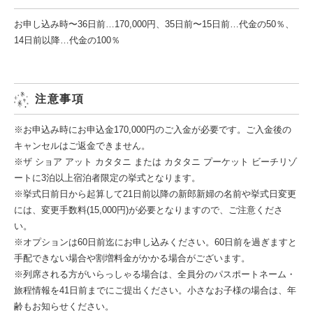
お申し込み時〜36日前…170,000円、35⽇前〜15⽇前…代⾦の50％、
14⽇前以降…代⾦の100％
注意事項
※お申込み時にお申込金170,000円のご入金が必要です。ご入金後の
キャンセルはご返金できません。
※ザ ショア アット カタタニ または カタタニ プーケット ビーチリゾ
ートに3泊以上宿泊者限定の挙式となります。
※挙式日前日から起算して21日前以降の新郎新婦の名前や挙式日変更
には、変更手数料(15,000円)が必要となりますので、ご注意くださ
い。
※オプションは60日前迄にお申し込みください。60日前を過ぎますと
手配できない場合や割増料金がかかる場合がございます。
※列席される方がいらっしゃる場合は、全員分のパスポートネーム・
旅程情報を41日前までにご提出ください。小さなお子様の場合は、年
齢もお知らせください。