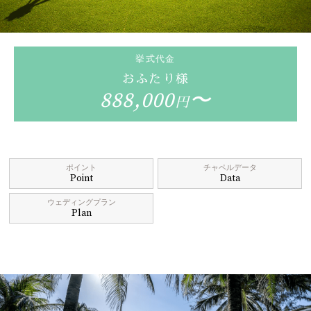
挙式代金
おふたり様
888,000
〜
円
ポイント
チャペルデータ
Point
Data
ウェディングプラン
Plan