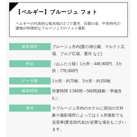
【ベルギー】ブルージュ フォト
ベルギーの代表的な観光地の1つで運河、石畳の道、中世時代の
建物が特徴的なブルージュでのフォト撮影
撮影場所
ブルージュ市内(愛の湖公園、マルクト広
場、ブルグ広場、運河 など)
料金
（おふたり様）1カ所：448,000円、3カ
所：778,000円
データ数
1カ所：約75枚、3カ所：約150枚
撮影時間
所要時間 3.5時間～5時間(移動・準備含
む）
備考
※ブルージュ市内のホテルに宿泊の方対
象※撮影場所によっては１ヵ所撮影でも
送迎車(要追加代金)が必要な場合もござい
ます。