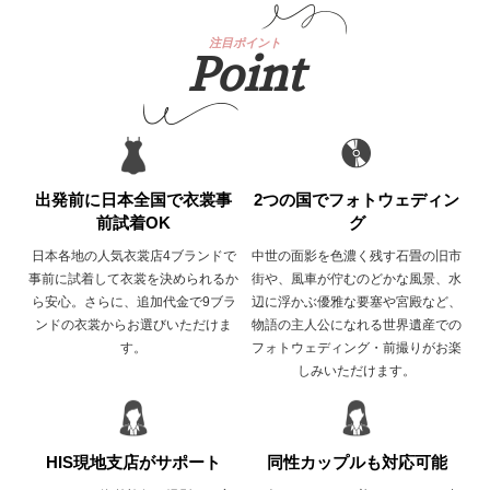
注目ポイント
Point
出発前に日本全国で衣裳事
2つの国でフォトウェディン
前試着OK
グ
日本各地の人気衣裳店4ブランドで
中世の面影を色濃く残す石畳の旧市
事前に試着して衣裳を決められるか
街や、風車が佇むのどかな風景、水
ら安心。さらに、追加代金で9ブラ
辺に浮かぶ優雅な要塞や宮殿など、
ンドの衣裳からお選びいただけま
物語の主人公になれる世界遺産での
す。
フォトウェディング・前撮りがお楽
しみいただけます。
HIS現地支店がサポート
同性カップルも対応可能