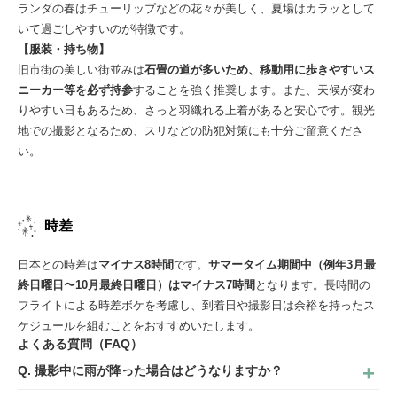
ランダの春はチューリップなどの花々が美しく、夏場はカラッとして
いて過ごしやすいのが特徴です。
【服装・持ち物】
旧市街の美しい街並みは
石畳の道が多いため、移動用に歩きやすいス
ニーカー等を必ず持参
することを強く推奨します。また、天候が変わ
りやすい日もあるため、さっと羽織れる上着があると安心です。観光
地での撮影となるため、スリなどの防犯対策にも十分ご留意くださ
い。
時差
日本との時差は
マイナス8時間
です。
サマータイム期間中（例年3月最
終日曜日〜10月最終日曜日）はマイナス7時間
となります。長時間の
フライトによる時差ボケを考慮し、到着日や撮影日は余裕を持ったス
ケジュールを組むことをおすすめいたします。
よくある質問（FAQ）
Q. 撮影中に雨が降った場合はどうなりますか？