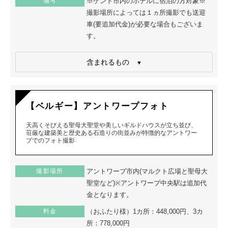
備考
※ゲント市内のホテルに宿泊の方対象※
撮影場所によっては１ヵ所撮影でも送迎
車(要追加代金)が必要な場合もございま
す。
含まれるもの
【ベルギー】アントワープフォト
天高くそびえる聖母大聖堂や美しいギルドハウスが立ち並び、
荘厳な建築美と歴史ある石造りの街並みが特徴的なアントワー
プでのフォト撮影
撮影場所
アントワープ市内(マルクト広場と聖母大
聖堂など)※アントワープ中央駅は追加代
金となります。
料金
（おふたり様）1カ所：448,000円、3カ
所：778,000円