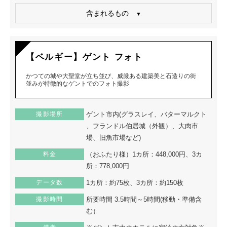
含まれるもの
【ベルギー】ゲント フォト
かつての城や大聖堂が立ち並び、威厳ある建築美と石造りの街
並みが特徴的なゲントでのフォト撮影
撮影場所
ゲント市内(グラスレイ、バターマルクト
、フランドル伯居城（外観）、大肉市
場、旧魚市場など)
料金
（おふたり様）1カ所：448,000円、3カ
所：778,000円
データ数
1カ所：約75枚、3カ所：約150枚
撮影時間
所要時間 3.5時間～5時間(移動・準備含
む）