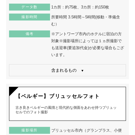
データ数
1カ所：約75枚、3カ所：約150枚
撮影時間
所要時間 3.5時間～5時間(移動・準備含
む）
備考
※アントワープ市内のホテルに宿泊の方
対象※撮影場所によっては１ヵ所撮影で
も送迎車(要追加代金)が必要な場合もござ
います。
含まれるもの
【ベルギー】ブリュッセルフォト
古き良きベルギーの風情と現代的な側面をあわせ持つブリュッ
セルでのフォト撮影
撮影場所
ブリュッセル市内（グランプラス、小便