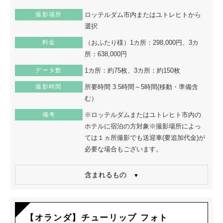
撮影場所
ロッテルダム市内またはユトレヒトから
選択
料金
（おふたり様）1カ所：298,000円、3カ
所：638,000円
データ数
1カ所：約75枚、3カ所：約150枚
撮影時間
所要時間 3.5時間～5時間(移動・準備含
む）
備考
※ロッテルダムまたはユトレヒト市内の
ホテルに宿泊の方対象※撮影場所によっ
ては１ヵ所撮影でも送迎車(要追加代金)が
必要な場合もございます。
含まれるもの
【オランダ】チューリップ フォト