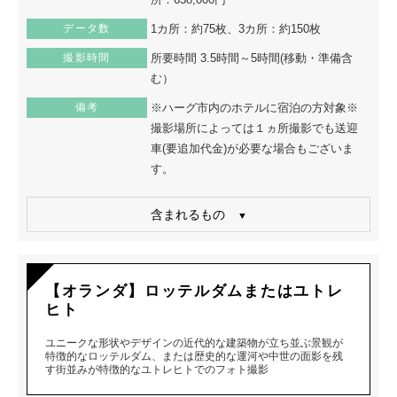
データ数
1カ所：約75枚、3カ所：約150枚
撮影時間
所要時間 3.5時間～5時間(移動・準備含
む）
備考
※ハーグ市内のホテルに宿泊の方対象※
撮影場所によっては１ヵ所撮影でも送迎
車(要追加代金)が必要な場合もございま
す。
含まれるもの
【オランダ】ロッテルダムまたはユトレ
ヒト
ユニークな形状やデザインの近代的な建築物が立ち並ぶ景観が
特徴的なロッテルダム、または歴史的な運河や中世の面影を残
す街並みが特徴的なユトレヒトでのフォト撮影