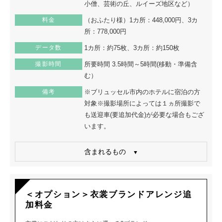
小僧、芸術の丘、ルイーズ地区など）
料金
（おふたり様）1カ所：448,000円、3カ
所：778,000円
データ数
1カ所：約75枚、3カ所：約150枚
撮影時間
所要時間 3.5時間～5時間(移動・準備含
む）
備考
※ブリュッセル市内のホテルに宿泊の方
対象※撮影場所によっては１ヵ所撮影で
も送迎車(要追加代金)が必要な場合もござ
います。
含まれるもの
＜オプション＞衣裳ブランドアレンジ追
加料金