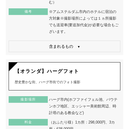
む）
備考
※アムステルダム市内のホテルに宿泊の
方対象※撮影場所によっては１ヵ所撮影
でも送迎車(要追加代金)が必要な場合もご
ざいます。
含まれるもの
【オランダ】ハーグフォト
歴史豊かな街、ハーグ市街でのフォト撮影
撮影場所
ハーグ市内(ホフファイフェル池、バウテ
ンホフ地区、エッシャー美術館周辺、時
計塔のある教会など)
料金
（おふたり様）1カ所：298,000円、3カ
所：638,000円