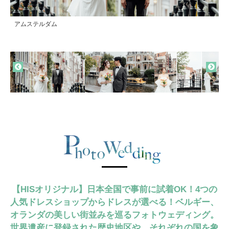
アムステルダム
アムステルダム
アムステルダム
ユトレヒト
ユトレヒト
ユトレヒト
【HISオリジナル】日本全国で事前に試着OK！4つの
人気ドレスショップからドレスが選べる！ベルギー、
オランダの美しい街並みを巡るフォトウェディング。
世界遺産に登録された歴史地区や、それぞれの国を象