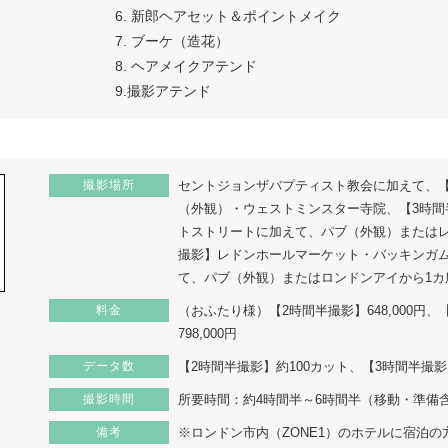
6. 新郎ヘアセット＆ポイントメイク
7. ブーケ（造花）
8. ヘアメイクアテンド
9.撮影アテンド
撮影場所
セントジョンザバプティスト教会に加えて、
（外観）・ウェストミンスター寺院、【3時
トストリートに加えて、パブ（外観）またはレ
撮影】レドンホールマーケット・バッキンガム
て、パブ（外観）またはロンドンアイから1カ
料金
（おふたり様）【2時間半撮影】648,000円、【
798,000円
データ数
【2時間半撮影】約100カット、【3時間半撮影
撮影時間
所要時間：約4時間半～6時間半（移動・準備
備考
※ロンドン市内（ZONE1）のホテルに宿泊