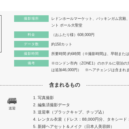
撮影場所
レドンホールマーケット、バッキンガム宮殿
ント ポール大聖堂
料金
（おふたり様）608,000円
データ数
約150カット
撮影時間
所要時間:約6時間（※撮影時間は、早朝また
備考
※ロンドン市内（ZONE1）のホテルに宿泊
は追加46,000円） ※ヘアチェンジは含まれ
含まれるもの
1. 写真撮影
2. 編集済撮影データ
送迎
3. 送迎車（ブラックキャブ、チップ込）
4. レンタル衣裳（ドレス：88,000円分、タキシード：
5. 新婦ヘアセット＆メイク（日本人美容師）