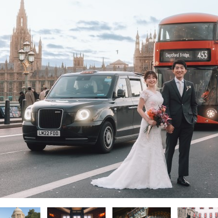
ィブ･南太平洋
ィブ･南太平洋
ィブ･南太平洋
-アメリカ・カリブフォトウェディ
-アメリカ・カリブ
-アメリカ・カリブ
-その他海外フォ
-その他海外
-その他海外
ェディング-
式・挙式-
式・挙式-
結婚式・挙式-
結婚式・挙式-
ング-