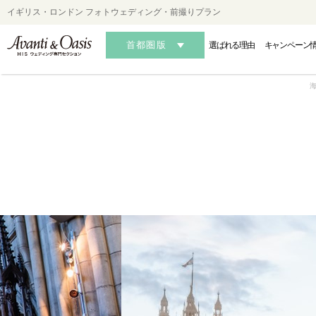
イギリス・ロンドン フォトウェディング・前撮りプラン
首都圏版
選ばれる理由
キャンペーン
HAWAII
HAWAII
HAWAII
OK
OK
OK
-ハワイフォトウェディング-
-ハワイ結婚式・挙式-
-ハワイ結婚式・挙式-
-沖縄フォ
-沖縄
-沖縄
AUSTRALIA
AUSTRALIA
AUSTRALIA
MALDIVES・S
MALDIVES・S
MALDIVES・S