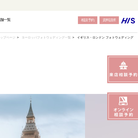
店舗一覧
相談予約
資料請求
ップページ
ヨーロッパフォトウェディング一覧
イギリス・ロンドン フォトウェディング
OPE
OPE
OPE
BALI
BALI
BALI
トウェディング-
結婚式・挙式-
結婚式・挙式-
-バリ島フォトウェディング-
-バリ島結婚式・挙式-
-バリ島結婚式・挙式-
SEAS
SEAS
SEAS
JAPAN
JAPAN
JAPAN