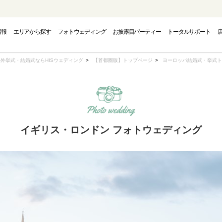
情報
エリアから探す
フォトウェディング
お披露目パーティー
トータルサポート
PHOTO WEDDING
CAMPAIGN
AREA
海外挙式・結婚式ならHISウェディング
【首都圏版】トップページ
ヨーロッパ結婚式・挙式ト
フォトウェディング
エリアから探す
キャンペーン
イギリス・ロンドン フォトウェディング
INAWA
INAWA
INAWA
GUAM
GUAM
GUAM
EUR
EUR
EUR
トウェディング-
結婚式・挙式-
結婚式・挙式-
-グアムフォトウェディング-
-グアム結婚式・挙式-
-グアム結婚式・挙式-
-ヨーロッパフォ
-ヨーロッパ
-ヨーロッパ
OUTH PACIFIC
OUTH PACIFIC
OUTH PACIFIC
AMERICA
AMERICA
AMERICA
OVER
OVER
OVER