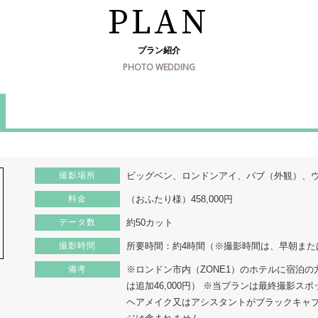
PLAN
プラン紹介
PHOTO WEDDING
撮影場所
ビッグベン、ロンドンアイ、パブ（外観）、
料金
（おふたり様）458,000円
データ数
約50カット
撮影時間
所要時間：約4時間（※撮影時間は、早朝また
備考
※ロンドン市内（ZONE1）のホテルに宿泊
は追加46,000円） ※当プランは最終撮影
ヘアメイク⼜はアシスタントがブラックキャブ