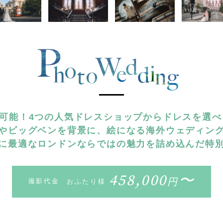
着可能！4つの人気ドレスショップからドレスを選
やビッグベンを背景に、絵になる海外ウェディン
に最適なロンドンならではの魅力を詰め込んだ特
458,000
〜
円
撮影代金
おふたり様