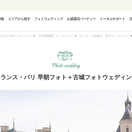
情報
エリアから探す
フォトウェディング
お披露目パーティー
トータルサポート
PHOTO WEDDING
CAMPAIGN
AREA
式ならHISウェディング
【首都圏版】トップページ
ヨーロッパ結婚式・挙式トップページ
フォトウェディング
エリアから探す
キャンペーン
フランス・パリ 早朝フォト＋古城フォトウェディン
INAWA
INAWA
INAWA
GUAM
GUAM
GUAM
EUR
EUR
EUR
トウェディング-
結婚式・挙式-
結婚式・挙式-
-グアムフォトウェディング-
-グアム結婚式・挙式-
-グアム結婚式・挙式-
-ヨーロッパフォ
-ヨーロッパ
-ヨーロッパ
OUTH PACIFIC
OUTH PACIFIC
OUTH PACIFIC
AMERICA
AMERICA
AMERICA
OVER
OVER
OVER