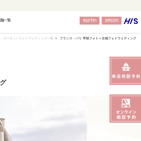
店舗一覧
相談予約
資料請求
ヨーロッパフォトウェディング一覧
フランス・パリ 早朝フォト＋古城フォトウェディング
グ
OPE
OPE
OPE
BALI
BALI
BALI
トウェディング-
結婚式・挙式-
結婚式・挙式-
-バリ島フォトウェディング-
-バリ島結婚式・挙式-
-バリ島結婚式・挙式-
SEAS
SEAS
SEAS
JAPAN
JAPAN
JAPAN