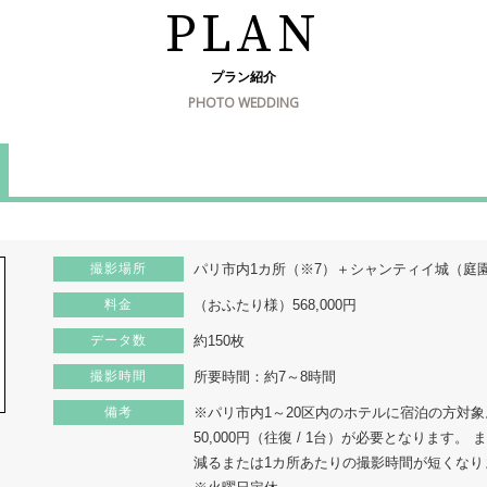
PLAN
プラン紹介
PHOTO WEDDING
撮影場所
パリ市内1カ所（※7）＋シャンティイ城（庭
料金
（おふたり様）568,000円
データ数
約150枚
撮影時間
所要時間：約7～8時間
備考
※パリ市内1～20区内のホテルに宿泊の方対象
50,000円（往復 / 1台）が必要となります
減るまたは1カ所あたりの撮影時間が短くなり