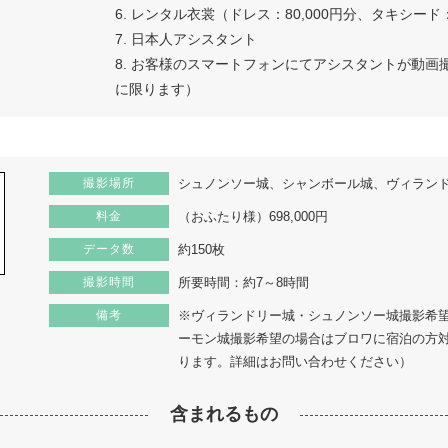
6. レンタル衣裳（ドレス：80,000円分、タキシード：
7. 日本人アシスタント
8. お客様のスマートフォンにてアシスタントが動
に限ります）
撮影場所
シュノンソー城、シャンボール城、ヴィランド
料金
（おふたり様）698,000円
データ数
約150枚
撮影時間
所要時間：約7～8時間
備考
※ヴィランドリー城・シュノンソー城撮影希
ーモン城撮影希望の場合はブロワに宿泊の方対
ります。詳細はお問い合わせください）
含まれるもの