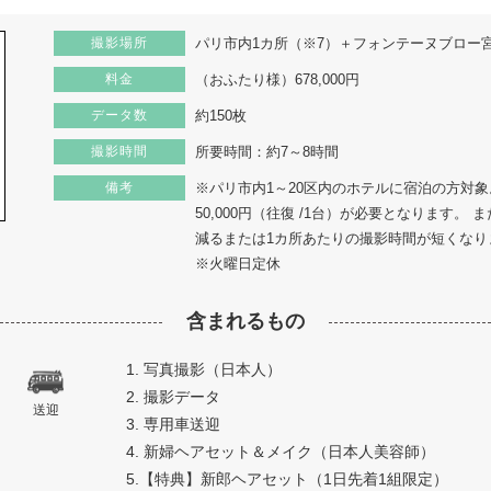
撮影場所
パリ市内1カ所（※7）＋フォンテーヌブロー
料金
（おふたり様）678,000円
データ数
約150枚
撮影時間
所要時間：約7～8時間
備考
※パリ市内1～20区内のホテルに宿泊の方対象
50,000円（往復 /1台）が必要となります。
減るまたは1カ所あたりの撮影時間が短くなり
※火曜日定休
含まれるもの
1. 写真撮影（日本人）
2. 撮影データ
送迎
3. 専用車送迎
4. 新婦ヘアセット＆メイク（日本人美容師）
5.【特典】新郎ヘアセット（1日先着1組限定）