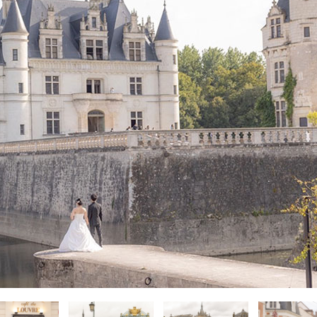
ィブ･南太平洋
ィブ･南太平洋
ィブ･南太平洋
-アメリカ・カリブフォトウェディ
-アメリカ・カリブ
-アメリカ・カリブ
-その他海外フォ
-その他海外
-その他海外
ェディング-
式・挙式-
式・挙式-
結婚式・挙式-
結婚式・挙式-
ング-