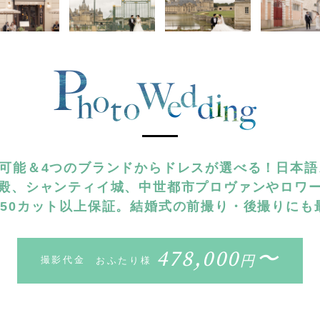
着可能＆4つのブランドからドレスが選べる！日本
殿、シャンティイ城、中世都市プロヴァンやロワ
150カット以上保証。結婚式の前撮り・後撮りにも
478,000
〜
円
撮影代金
おふたり様