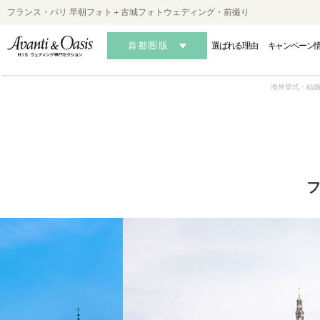
フランス・パリ 早朝フォト＋古城フォトウェディング・前撮り
首都圏版
選ばれる理由
キャンペーン
海外挙式・結婚
HAWAII
HAWAII
HAWAII
OK
OK
OK
-ハワイフォトウェディング-
-ハワイ結婚式・挙式-
-ハワイ結婚式・挙式-
-沖縄フォ
-沖縄
-沖縄
AUSTRALIA
AUSTRALIA
AUSTRALIA
MALDIVES・S
MALDIVES・S
MALDIVES・S