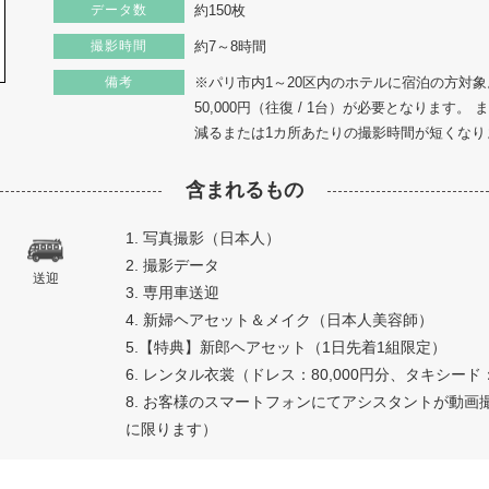
データ数
約150枚
撮影時間
約7～8時間
備考
※パリ市内1～20区内のホテルに宿泊の方対象
50,000円（往復 / 1台）が必要となります
減るまたは1カ所あたりの撮影時間が短くなり
含まれるもの
1. 写真撮影（日本人）
2. 撮影データ
送迎
3. 専用車送迎
4. 新婦ヘアセット＆メイク（日本人美容師）
5.【特典】新郎ヘアセット（1日先着1組限定）
6. レンタル衣裳（ドレス：80,000円分、タキシード：
8. お客様のスマートフォンにてアシスタントが動
に限ります）