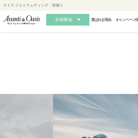
スイス フォトウェディング・前撮り
首都圏版
選ばれる理由
キャンペーン
HAWAII
HAWAII
HAWAII
OK
OK
OK
-ハワイフォトウェディング-
-ハワイ結婚式・挙式-
-ハワイ結婚式・挙式-
-沖縄フォ
-沖縄
-沖縄
AUSTRALIA
AUSTRALIA
AUSTRALIA
MALDIVES・S
MALDIVES・S
MALDIVES・S