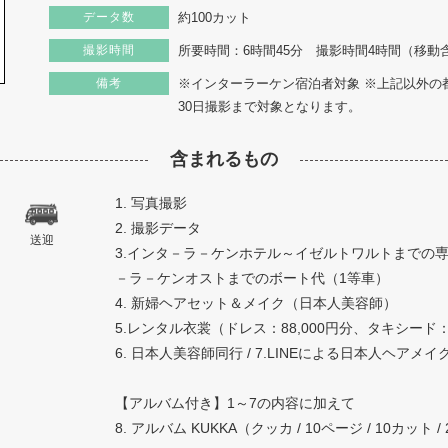
データ数
約100カット
撮影時間
所要時間：6時間45分 撮影時間4時間（移動
備考
※インターラーケン宿泊者対象 ※上記以外の
30日撮影まで対象となります。
含まれるもの
1. 写真撮影
2. 撮影データ
送迎
3.インタ－ラ－ケンホテル～イゼルトワルトまでの
－ラ－ケンオストまでのボート代（1等車）
4. 新婦ヘアセット＆メイク（日本人美容師）
5.レンタル衣裳（ドレス：88,000円分、タキシード：2
6. 日本人美容師同行 / 7.LINEによる日本人ヘアメ
【アルバム付き】1～7の内容に加えて
8. アルバム KUKKA（クッカ / 10ページ / 10カット /