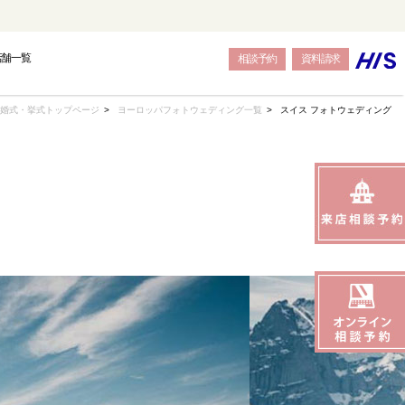
店舗一覧
相談予約
資料請求
婚式・挙式トップページ
ヨーロッパフォトウェディング一覧
スイス フォトウェディング
OPE
OPE
OPE
BALI
BALI
BALI
トウェディング-
結婚式・挙式-
結婚式・挙式-
-バリ島フォトウェディング-
-バリ島結婚式・挙式-
-バリ島結婚式・挙式-
SEAS
SEAS
SEAS
JAPAN
JAPAN
JAPAN