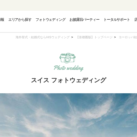
情報
エリアから探す
フォトウェディング
お披露目パーティー
トータルサポート
PHOTO WEDDING
CAMPAIGN
AREA
海外挙式・結婚式ならHISウェディング
【首都圏版】トップページ
ヨーロッパ結
フォトウェディング
エリアから探す
キャンペーン
スイス フォトウェディング
INAWA
INAWA
INAWA
GUAM
GUAM
GUAM
EUR
EUR
EUR
トウェディング-
結婚式・挙式-
結婚式・挙式-
-グアムフォトウェディング-
-グアム結婚式・挙式-
-グアム結婚式・挙式-
-ヨーロッパフォ
-ヨーロッパ
-ヨーロッパ
OUTH PACIFIC
OUTH PACIFIC
OUTH PACIFIC
AMERICA
AMERICA
AMERICA
OVER
OVER
OVER