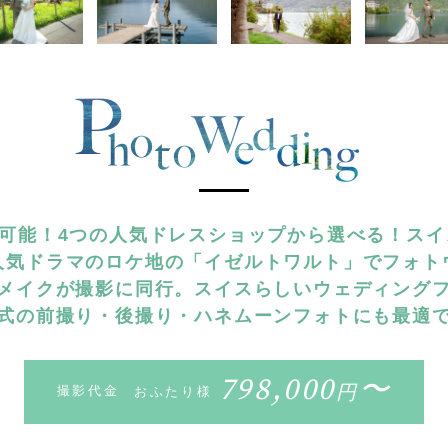
着可能！4つの人気ドレスショップから選べる！ス
人気ドラマのロケ地の「イゼルトワルト」でフォト
メイクが撮影に同行。スイスらしいウェディング
式の前撮り・後撮り・ハネムーンフォトにも最適
798,000
〜
円
撮影代金
おふたり様