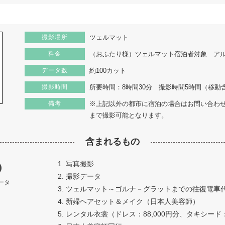
撮影場所
ツェルマット
料金
（おふたり様）ツェルマット宿泊者対象 アルバムな
データ数
約100カット
撮影時間
所要時間：8時間30分 撮影時間5時間（移動
備考
※上記以外の都市に宿泊の場合はお問い合わせ
まで撮影可能となります。
含まれるもの
1. 写真撮影
2. 撮影データ
ータ
3. ツェルマット～ゴルナ－グラットまでの往復電車
4. 新婦ヘアセット＆メイク（日本人美容師）
5. レンタル衣裳（ドレス：88,000円分、タキシード：