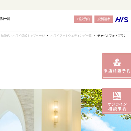
店舗一覧
相談予約
資料請求
イ結婚式・ハワイ挙式トップページ
ハワイフォトウェディング一覧
チャペルフォトプラン
OPE
OPE
OPE
BALI
BALI
BALI
トウェディング-
結婚式・挙式-
結婚式・挙式-
-バリ島フォトウェディング-
-バリ島結婚式・挙式-
-バリ島結婚式・挙式-
SEAS
SEAS
SEAS
JAPAN
JAPAN
JAPAN