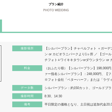
プラン紹介
PHOTO WEDDING
撮影場所
【シルバープラン】チャペルフォト ＋ガーデンフ
ン or カピオラニパークより1ヶ所 ／ 【ゴ
チフォト∔ワイキキタウンorダウンタウン or
料金
（おふたり様）【シルバープラン】198,000円
ァー指名シルバープラン】：248,000円、【フ
※フォト会社「ベターハーフ」または「ラヴ
データ数
シルバープラン：約150カット、ゴールドプラ
撮影時間
8:30、14:30
備考
平日限定の価格となり、土日祝は追加代金20,