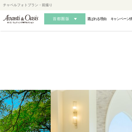
チャペルフォトプラン・前撮り
首都圏版
選ばれる理由
キャンペーン
HAWAII
HAWAII
HAWAII
OK
OK
OK
-ハワイフォトウェディング-
-ハワイ結婚式・挙式-
-ハワイ結婚式・挙式-
-沖縄フォ
-沖縄
-沖縄
AUSTRALIA
AUSTRALIA
AUSTRALIA
MALDIVES・S
MALDIVES・S
MALDIVES・S