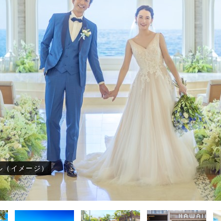
ィブ･南太平洋
ィブ･南太平洋
ィブ･南太平洋
-アメリカ・カリブフォトウェディ
-アメリカ・カリブ
-アメリカ・カリブ
-その他海外フォ
-その他海外
-その他海外
ェディング-
式・挙式-
式・挙式-
結婚式・挙式-
結婚式・挙式-
ング-
ル（イメージ）