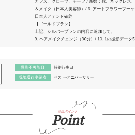
カフス、グローブ、チーフ / 新婦：靴、ネックレス、イ
＆メイク（日本人美容師）/ 6. アートフラワーブーケ＆
日本人アテンド確約
【ゴールドプラン】
上記、シルバープランの内容に追加して、
9. ヘアメイクチェンジ（30分）/ 10. 1の撮影デー
撮影不可能日
特別行事日
現地運行事業者
ベスト-アニバーサリー
注目ポイント
Point