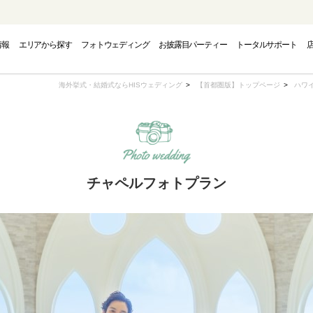
情報
エリアから探す
フォトウェディング
お披露目パーティー
トータルサポート
PHOTO WEDDING
CAMPAIGN
AREA
海外挙式・結婚式ならHISウェディング
【首都圏版】トップページ
ハワ
フォトウェディング
エリアから探す
キャンペーン
チャペルフォトプラン
INAWA
INAWA
INAWA
GUAM
GUAM
GUAM
EUR
EUR
EUR
トウェディング-
結婚式・挙式-
結婚式・挙式-
-グアムフォトウェディング-
-グアム結婚式・挙式-
-グアム結婚式・挙式-
-ヨーロッパフォ
-ヨーロッパ
-ヨーロッパ
OUTH PACIFIC
OUTH PACIFIC
OUTH PACIFIC
AMERICA
AMERICA
AMERICA
OVER
OVER
OVER