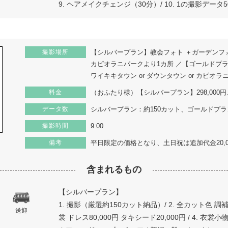
9. ヘアメイクチェンジ（30分）/ 10. 1の撮影デー
撮影場所
【シルバープラン】教会フォト ＋ガーデンフォト＋
カピオラニパークより1カ所 ／【ゴールドプ
ワイキキタウン or ダウンタウン or カピオ
料金
（おふたり様）【シルバープラン】298,000円
データ数
シルバープラン：約150カット、ゴールドプラ
撮影時間
9:00
備考
平日限定の価格となり、土日祝は追加代金20,
含まれるもの
【シルバープラン】
1. 撮影（厳選約150カット納品）/ 2. 全カット色 
送迎
裳 ドレス80,000円 タキシード20,000円 / 4