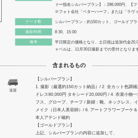
ァー指名シルバープラン】：298,000円、【フ
※フォト会社「ベターハーフ」または「ラヴ
データ数
シルバープラン：約150カット、ゴールドプラ
撮影時間
8:30、15:00
備考
平日限定の価格となり、土日祝は追加代金20,
ャペルは、11月30日撮影までの受付となりま
含まれるもの
【シルバープラン】
1. 撮影（厳選約150カット納品）/ 2. 全カット色
送迎
ドレス80,000円 タキシード20,000円 / 4. 
フス、グローブ、チーフ / 新婦：靴、ネックレス、イヤ
メイク（日本人美容師）/ 6. アートフラワーブーケ＆ブー
本人アテンド確約
【ゴールドプラン】
上記、シルバープランの内容に追加して、