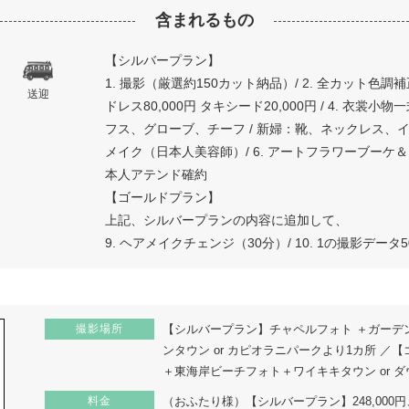
含まれるもの
【シルバープラン】
1. 撮影（厳選約150カット納品）/ 2. 全カット色
送迎
ドレス80,000円 タキシード20,000円 / 4. 
フス、グローブ、チーフ / 新婦：靴、ネックレス、イ
メイク（日本人美容師）/ 6. アートフラワーブーケ＆ブー
本人アテンド確約
【ゴールドプラン】
上記、シルバープランの内容に追加して、
9. ヘアメイクチェンジ（30分）/ 10. 1の撮影デー
撮影場所
【シルバープラン】チャペルフォト ＋ガーデンフ
ンタウン or カピオラニパークより1カ所 
＋東海岸ビーチフォト＋ワイキキタウン or ダ
料金
（おふたり様）【シルバープラン】248,000円