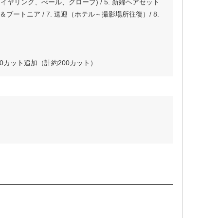
ヤリング、べール、グローブ) / 5. 新婦ヘアセット
ブートニア / 7. 送迎（ホテル～撮影場所往復）/ 8.
タ50カット追加（計約200カット）