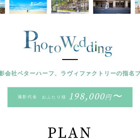
影会社ベターハーフ、ラヴィファクトリーの指名
198,000
〜
円
撮影代金
おふたり様
PLAN