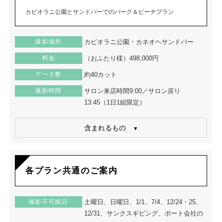
カピオラニ公園とサンドバーでのパーク＆ビーチプラン
撮影場所
カピオラニ公園・カネオヘサンドバー
料金
（おふたり様）498,000円
データ数
約40カット
撮影時間
サロン来店時間9:00／サロン戻り
13:45（1日1組限定）
含まれるもの
各プラン共通のご案内
撮影不可能日
土曜日、日曜日、1/1、7/4、12/24・25、
12/31、サンクスギビング、ボート会社の