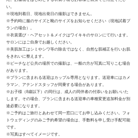
い。
※現地到着日、現地出発日の撮影はできません。
※予約時に服のサイズと靴のサイズをお知らせください（現地試着プ
ランの場合）。
※衣裳選び・ヘアセット＆メイクはワイキキのサロンにて行います。
サロンにはご自身でお越しください。
※美肌加工はシミやシワ等の除去ではなく、自然な肌補正を行いお肌
をきれいに整えます。
※ビーチなど公共の場所での撮影は、一般の方が写真に写りこむ場合
があります。
※プランに含まれる送迎はカップル専用となります。送迎車にはカメ
ラマン、アテンドスタッフが同乗する場合があります。
※お子様（8歳以下）の同行は、成人の同伴者の付添いをお願いいた
します。その場合、プランに含まれる送迎車の車種変更追加料金が別
途必要になります。
※ご予約はご旅行とあわせて同一窓口にてお申し込みください。フォ
トウェディングのみご予約希望の場合は、手数料を申し受け手配可能
です。
※写真はすべてイメージです。