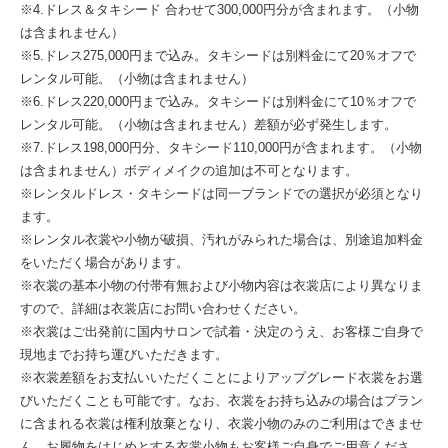
※4.ドレス＆タキシード 合わせて300,000円分が含まれます。（小物
は含まれません）
※5.ドレス275,000円まで込み。タキシードは別料金にて20％オフで
レンタル可能。（小物は含まれません）
※6.ドレス220,000円まで込み。タキシードは別料金にて10％オフで
レンタル可能。（小物は含まれません）差額が必ず発生します。
※7.ドレス198,000円分、タキシード110,000円が含まれます。（小物
は含まれません）ボディメイクの追加は不可となります。
※レンタルドレス・タキシードは同一ブランドでの選択が必須となり
ます。
※レンタル衣裳や小物が破損、汚れがみられた場合は、別途追加料金
をいただく場合があります。
※衣裳の基本小物の付帯有無および小物内容は衣裳店により異なりま
すので、詳細は衣裳店にお問い合わせください。
※衣裳はご出発前に国内サロンで試着・決定のうえ、お客様ご自身で
現地までお持ち運びいただきます。
※衣裳差額をお支払いいただくことによりアップグレード衣裳をお選
びいただくことも可能です。なお、衣裳をお持ち込みの場合はプラン
に含まれる衣裳は権利放棄となり、衣裳小物のみのご利用はできませ
ん。お履物をはじめとする衣裳小物もお客様ご自身でご用意くださ