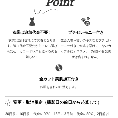
Point
衣裳は追加代金不要！
プチセレモニー付き
衣裳は当日現地にて試着となりま
教会入場～誓いのキスなどプチセレ
す。追加代金不要だからドレス選び
モニー付きで挙式を挙げていないカ
も安心！カラードレスも選べるのも
ップルにオススメ。（牧師や音楽奏
嬉しい！
者は含まれません）
全カット美肌加工付き
お肌をきれいに整えます。
変更・取消規定（撮影日の前日から起算して）
30日前～16日前…代金の20%、15日～3日前…代金の50%、2日前以