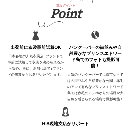
注目ポイント
Point
出発前に衣裳事前試着OK
バンクーバーの街並みや自
然豊かなプリンスエドワー
日本各地の人気衣裳店3ブランドで
ド島でのフォトも撮影可
事前に試着して衣裳を決められるか
能！
ら安心。更に、追加代金で9ブラン
ドの衣裳からお選びいただけます。
人気のバンクーバーでは都市ならで
はの街並みや自然豊かな公園、赤毛
のアンで有名なプリンスエドワード
島では赤毛のアンゆかりの場所や大
自然を感じられる場所で撮影可能！
HIS現地支店がサポート