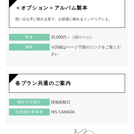
＜オプション＞アルバム製本
想い出を手に取れる形で。お部屋に飾れるインテリアにも。
料金
33,000円～（10ページ）
備考
※詳細はページ下部のリンクをご覧くだ
さい
各プラン共通のご案内
撮影不可能日
現地祝祭日
現地運行事業者
HIS CANADA