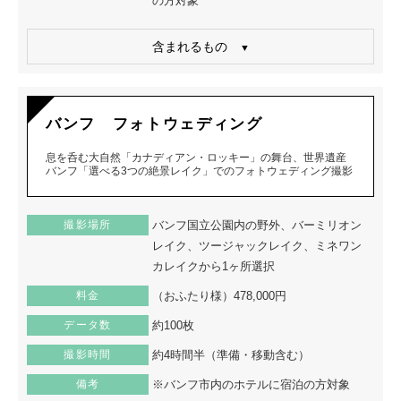
の方対象
含まれるもの
バンフ フォトウェディング
息を呑む大自然「カナディアン・ロッキー」の舞台、世界遺産
バンフ「選べる3つの絶景レイク」でのフォトウェディング撮影
撮影場所
バンフ国立公園内の野外、バーミリオン
レイク、ツージャックレイク、ミネワン
カレイクから1ヶ所選択
料金
（おふたり様）478,000円
データ数
約100枚
撮影時間
約4時間半（準備・移動含む）
備考
※バンフ市内のホテルに宿泊の方対象