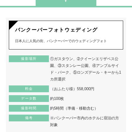
バンクーバーフォトウェディング
日本人に人気の街、バンクーバーでのウェディングフォト
撮影場所
①ガスタウン、➁クイーンエリザベス公
園、③スタンレー公園、④アンブルサイ
ド・パーク、⑤ロンズデール・キーから1
カ所選択
料金
（おふたり様）558,000円
データ数
約100枚
撮影時間
約5時間（準備・移動含む）
備考
※バンクーバー市内のホテルに宿泊の方
対象