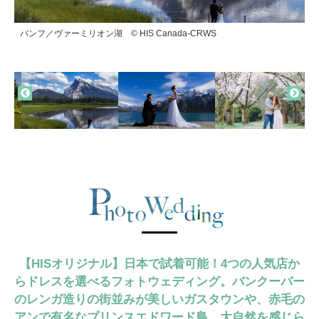
バンフ／ヴァーミリオン湖 © HIS Canada-CRWS
バンフ／ミネワンカ湖 © HIS Canada-CRWS
バンクーバー／スタンレー公園ⒸA.M
バンクーバー／ロンズデール・キーⒸA.M
バンクーバー／アンブルサイド・パークⒸA.M
バンクーバー／クイーンエリザベス公園ⒸA.M
バンクーバー／ガスタウン
プリンスエドワード島
【HISオリジナル】日本で試着可能！4つの人気店か
らドレスを選べるフォトウェディング。バンクーバー
のレンガ造りの街並みが美しいガスタウンや、赤毛の
アンで有名なプリンスエドワード島、大自然を感じら